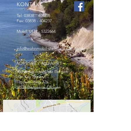
KONTAKT
Tel:
03838 - 404255
Fax:
03838 - 404237
Mobil:
0171 - 5322664
info@wohnmobil-stellplatz-ruegen.de
ADRESSE / ANFAHRT
Wohnmobilstellplatz Bergen
Inh. Kay Theen
Tilzower Weg 32a
18528 Bergen auf Rügen