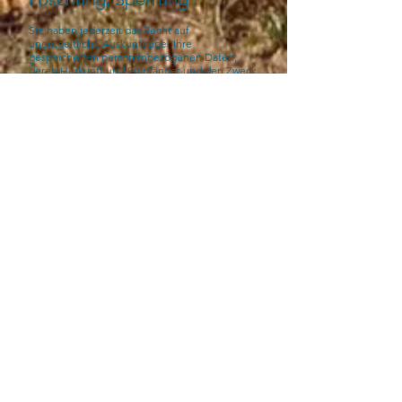
Sie haben jederzeit das Recht auf
unentgeltliche Auskunft über Ihre
gespeicherten personenbezogenen Daten,
deren Herkunft und Empfänger und den Zweck
der Datenverarbeitung sowie ein Recht auf
Berichtigung, Sperrung oder Löschung dieser
Daten. Hierzu sowie zu weiteren Fragen zum
Thema personenbezogene Daten können Sie
sich jederzeit unter der im Impressum
angegebenen Adresse an uns wenden.
​Widerspruch Werbe-Mails
Der Nutzung von im Rahmen der
Impressumspflicht veröffentlichten
Kontaktdaten zur Übersendung von nicht
ausdrücklich angeforderter
Werbung und Informationsmaterialien wird
hiermit widersprochen. Die Betreiber der Seiten
behalten sich ausdrücklich rechtliche Schritte im
Falle der unverlangten Zusendung von
Werbeinformationen, etwa durch Spam-E-Mails,
vor.
Quelle:
https://www.e-recht24.de