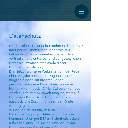
Datenschutz
Die Betreiber dieser Seiten nehmen den Schutz
Ihrer persönlichen Daten sehr ernst. Wir
behandeln Ihre personenbezogenen Daten
vertraulich und entsprechend der gesetzlichen
Datenschutzvorschriften sowie dieser
Datenschutzerklärung.
Die Nutzung unserer Webseite ist in der Regel
ohne Angabe personenbezogener Daten
möglich. Soweit auf unseren Seiten
personenbezogene Daten (beispielsweise
Name, Anschrift oder E-Mail-Adressen) erhoben
werden, erfolgt dies, soweit möglich, stets auf
freiwilliger Basis. Diese Daten werden ohne Ihre
ausdrückliche Zustimmung nicht an Dritte
weitergegeben.
Wir weisen darauf hin, dass die
Datenübertragung im Internet (z.B. bei der
Kommunikation per E-Mail) Sicherheitslücken
aufweisen kann. Ein lückenloser Schutz der
Daten vor dem Zugriff durch Dritte ist nicht