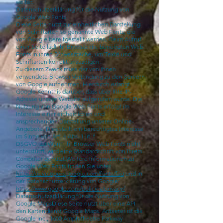
weiter.
Datenschutzerklärung für die Nutzung von
Google Web Fonts
Diese Seite nutzt zur einheitlichen Darstellung
von Schriftarten so genannte Web Fonts, die
von Google bereitgestellt werden. Beim Aufruf
einer Seite lädt Ihr Browser die benötigten Web
Fonts in ihren Browsercache, um Texte und
Schriftarten korrekt anzuzeigen.
Zu diesem Zweck muss der von Ihnen
verwendete Browser Verbindung zu den Servern
von Google aufnehmen. Hierdurch erlangt
Google Kenntnis darüber, dass über Ihre IP-
Adresse unsere Website aufgerufen wurde. Die
Nutzung von Google Web Fonts erfolgt im
Interesse einer einheitlichen und
ansprechenden Darstellung unserer Online-
Angebote. Dies stellt ein berechtigtes Interesse
im Sinne von Art. 6 Abs. 1 lit. f
DSGVO dar.Wenn Ihr Browser Web Fonts nicht
unterstützt, wird eine Standardschrift von Ihrem
Computer genutzt.Weitere Informationen zu
Google Web Fonts finden Sie unter
https://developers.google.com/fonts/faq
und in
der Datenschutzerklärung von Google:
https://www.google.com/policies/privacy/
Datenschutzerklärung für die Nutzung von
Google MapsDiese Seite nutzt über eine API
den Kartendienst Google Maps. Anbieter ist die
Google Inc., 1600 Amphitheatre Parkway