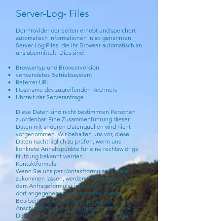
Server-Log- Files
Der Provider der Seiten erhebt und speichert
automatisch Informationen in so genannten
Server-Log Files, die Ihr Browser automatisch an
uns übermittelt. Dies sind:
Browsertyp und Browserversion
verwendetes Betriebssystem
Referrer URL
Hostname des zugreifenden Rechners
Uhrzeit der Serveranfrage
Diese Daten sind nicht bestimmten Personen
zuordenbar. Eine Zusammenführung dieser
Daten mit anderen Datenquellen wird nicht
vorgenommen. Wir behalten uns vor, diese
Daten nachträglich zu prüfen, wenn uns
konkrete Anhaltspunkte für eine rechtswidrige
Nutzung bekannt werden.
Kontaktformular
Wenn Sie uns per Kontaktformular Anfragen
zukommen lassen, werden Ihre Angaben aus
dem Anfrageformular inklusive der von Ihnen
dort angegebenen Kontaktdaten zwecks
Bearbeitung der Anfrage und für den Fall von
Anschlussfragen bei uns gespeichert. Diese
Daten geben wir nicht ohne Ihre Einwilligung