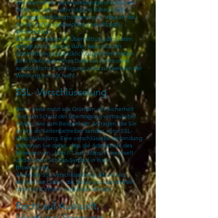
Wir übermitteln personenbezogene Daten an
Dritte nur dann, wenn dies im Rahmen der
Vertragsabwicklung notwendig ist, etwa an das
mit der Zahlungsabwicklung beauftragte
Kreditinstitut.
Eine weitergehende Übermittlung der Daten
erfolgt nicht bzw. nur dann, wenn Sie der
Übermittlung ausdrücklich zugestimmt haben.
Eine Weitergabe Ihrer Daten an Dritte ohne
ausdrückliche Einwilligung, etwa zu Zwecken der
Werbung, erfolgt nicht.
SSL- Verschlüsselung
Diese Seite nutzt aus Gründen der Sicherheit
und zum Schutz der Übertragung vertraulicher
Inhalte, wie zum Beispiel der Anfragen, die Sie
an uns als Seitenbetreiber senden, eine SSL-
Verschlüsselung. Eine verschlüsselte Verbindung
erkennen Sie daran, dass die Adresszeile des
Browsers von „http://“ auf „https://“ wechselt
und an dem Schloss-Symbol in Ihrer
Browserzeile.
Wenn die SSL Verschlüsselung aktiviert ist,
können die Daten, die Sie an uns übermitteln,
nicht von Dritten mitgelesen werden.
Recht auf Auskunft,
Löschung, Sperrung