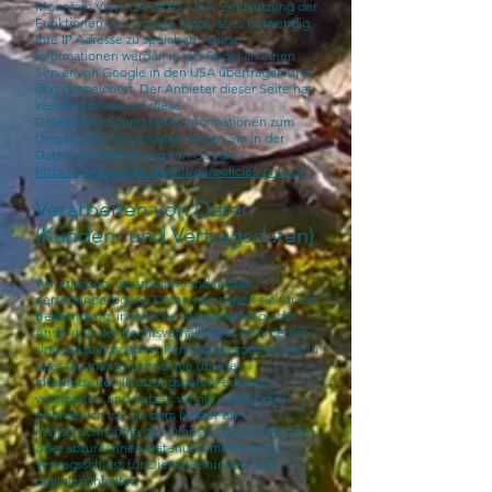
Mountain View, CA 94043, USA. Zur Nutzung der
Funktionen von Google Maps ist es notwendig,
Ihre IP Adresse zu speichern. Diese
Informationen werden in der Regel an einen
Server von Google in den USA übertragen und
dort gespeichert. Der Anbieter dieser Seite hat
keinen Einfluss auf diese
Datenübertragung.Mehr Informationen zum
Umgang mit Nutzerdaten finden Sie in der
Datenschutzerklärung von Google:
https://www.google.de/intl/de/policies/privacy/
Verarbeiten von Daten
(Kunden- und Vertragsdaten)
Wir erheben, verarbeiten und nutzen
personenbezogene Daten nur, soweit sie für die
Begründung, inhaltliche Ausgestaltung oder
Änderung des Rechtsverhältnisses erforderlich
sind (Bestandsdaten). Personenbezogene Daten
über die Inanspruchnahme unserer
Internetseiten (Nutzungsdaten) erheben,
verarbeiten und nutzen wir nur, soweit dies
erforderlich ist, um dem Nutzer die
Inanspruchnahme des Dienstes zu ermöglichen
oder abzurechnen.Datenübermittlung bei
Vertragsschluss für Dienstleistungen und
digitalen Inhalten