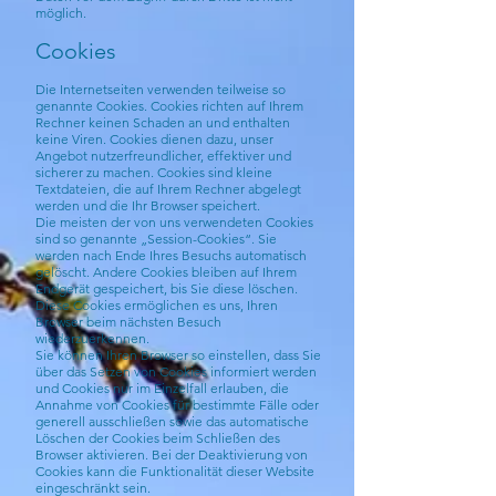
möglich.
Cookies
Die Internetseiten verwenden teilweise so
genannte Cookies. Cookies richten auf Ihrem
Rechner keinen Schaden an und enthalten
keine Viren. Cookies dienen dazu, unser
Angebot nutzerfreundlicher, effektiver und
sicherer zu machen. Cookies sind kleine
Textdateien, die auf Ihrem Rechner abgelegt
werden und die Ihr Browser speichert.
Die meisten der von uns verwendeten Cookies
sind so genannte „Session-Cookies“. Sie
werden nach Ende Ihres Besuchs automatisch
gelöscht. Andere Cookies bleiben auf Ihrem
Endgerät gespeichert, bis Sie diese löschen.
Diese Cookies ermöglichen es uns, Ihren
Browser beim nächsten Besuch
wiederzuerkennen.
Sie können Ihren Browser so einstellen, dass Sie
über das Setzen von Cookies informiert werden
und Cookies nur im Einzelfall erlauben, die
Annahme von Cookies für bestimmte Fälle oder
generell ausschließen sowie das automatische
Löschen der Cookies beim Schließen des
Browser aktivieren. Bei der Deaktivierung von
Cookies kann die Funktionalität dieser Website
eingeschränkt sein.