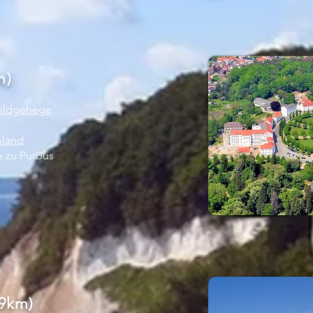
m)
wildgehege
oland
e zu Putbus
19km)