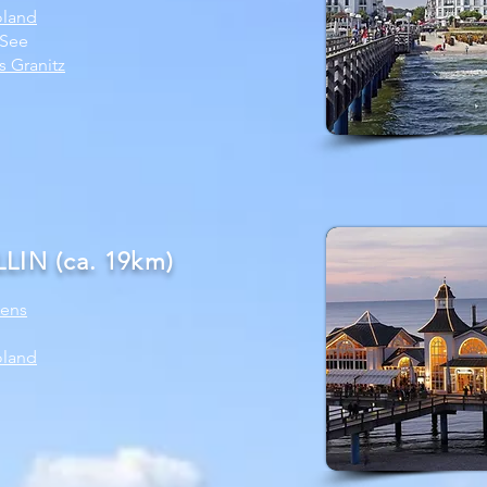
oland
 See
s Granitz
IN (ca. 19km)
gens
oland