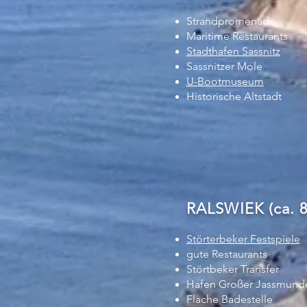
Strandpromenade
Maritime Restaurants
Stadthafen Sassnitz
Sassnitzer Mole
U-Bootmuseum
Historische Altstadt
RALSWIEK (ca. 
Störterbeker Festspiele
gute Restaurants
Störtbeker Transfer
Hafen Großer Jassmund
Flache Badestelle