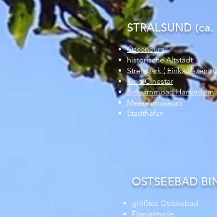
STRALSUND (ca.
Ozeaneum
historische Altstadt
Strelapark ( Einkaufszentr
Kino Cinestar
Schwimmbad Hansedom
Meeresmuseum
Stadthafen
OSTSEEBAD BINZ
größtes Ostseebad
Flaniermeile