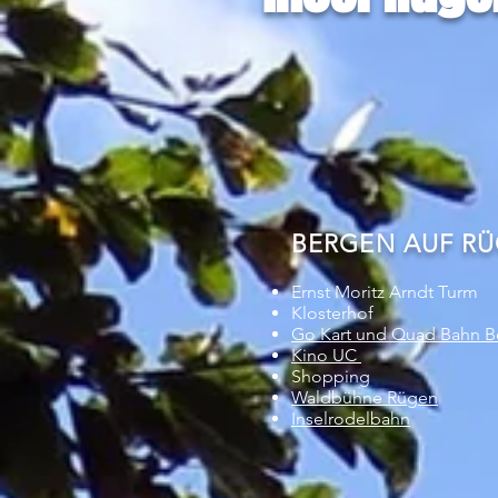
BERGEN AUF RÜGE
Ernst Moritz Arndt Turm
Klosterhof
Go Kart und Quad Bahn B
Kino UC
Shopping
Waldbühne Rügen
Inselrodelbahn