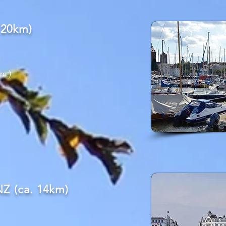
 20km)
um )
 (ca. 14km)