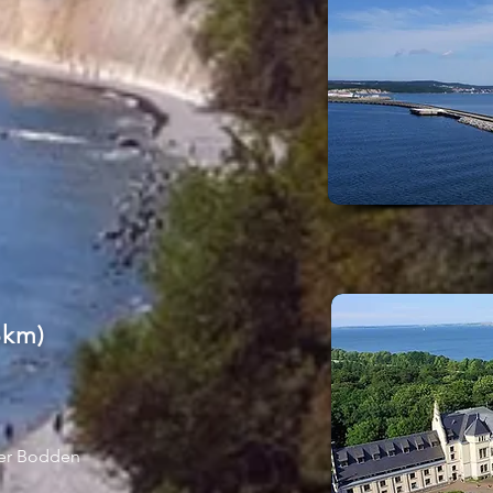
8km)
er Bodden