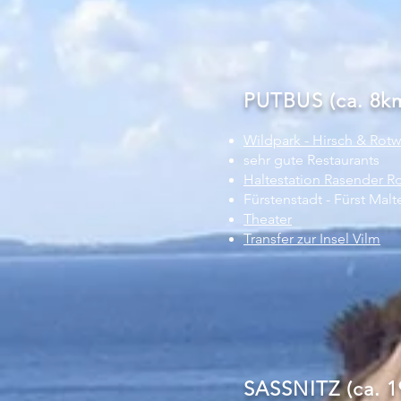
PUTBUS (ca. 8k
Wildpark - Hirsch & Rot
sehr gute Restaurants
Haltestation Rasender R
Fürstenstadt - Fürst Malt
Theater
Transfer zur Insel Vilm
SASSNITZ (ca. 