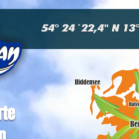
rte
 ...