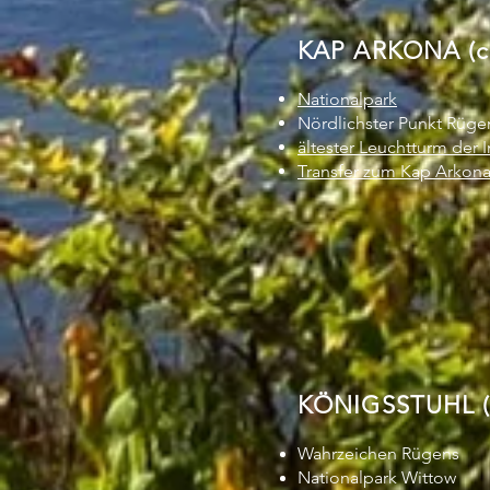
KAP ARKONA (c
Nationalpark
Nördlichster Punkt Rüge
ältester Leuchtturm der I
Transfer zum Kap Arkon
KÖNIGSSTUHL (
Wahrzeichen Rügens
Nationalpark Wittow