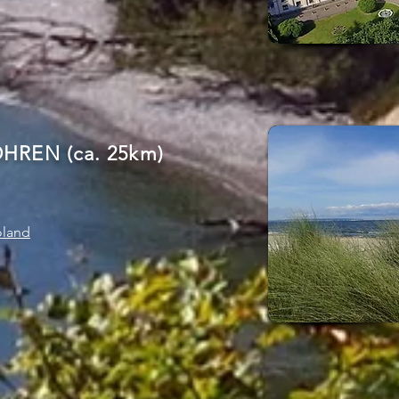
REN (ca. 25km)
oland