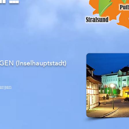
N (Inselhauptstadt)
ergen