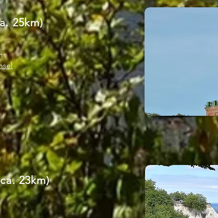
a. 25km)
ns
nsel
a
ca. 23km)